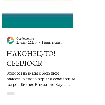
ОргРешение
21 сент. 2021 г.
1 мин. чтения
НАКОНЕЦ-ТО!
СБЫЛОСЬ!
Этой осенью мы с большой
радостью снова отрыли сезон очных
встреч Бизнес Книжного Клуба
"ОКнО". Было здорово! Тепло! Живо!