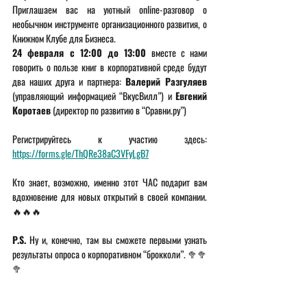
Приглашаем вас на уютный online-разговор о 
необычном инструменте организационного развития, о  
Книжном Клубе для Бизнеса.
24 февраля с 12:00 до 13:00
 вместе с нами 
говорить о пользе книг в корпоративной среде будут 
два наших друга и партнера: 
Валерий Разгуляев
(управляющий информацией “ВкусВилл”) и 
Евгений 
Коротаев
 (директор по развитию в “Сравни.ру”)
Регистрируйтесь к участию здесь: 
https://forms.gle/ThQRe38aC3VFyLgB7
Кто знает, возможно, именно этот ЧАС подарит вам 
вдохновение для новых открытий в своей компании. 
🔥🔥🔥 
P.S.
 Ну и, конечно, там вы сможете первыми узнать 
результаты опроса о корпоративном “брокколи”. 🥦🥦
🥦