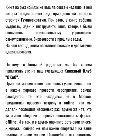
Книга на русском языке вышла совсем недавно, в ней 
авторы представляют ряд принципов на которых 
строится 
Гуманократия
. При этом, в книге собрана 
мудрость, идеи и инструменты книг, которые были 
посвящены горизонтальному управлению, 
самоуправлению, бирюзовости в прошлые годы.
На наш взгляд, книга наполнена пользой и достаточно 
вдохновляющая.
Поэтому, с большой радостью мы бы хотели 
пригласить вас на наш следующих 
Книжный Клуб 
"ОКнО"
.
При этом, мнения наших постоянных участников о том, 
в каком формате провести мероприятие, сейчас 
расходятся: те, кто находится не в Москве, 
предлагают провести встречу в 
online
, как мы 
делали последние несколько раз, другие же - те, кто 
за живое общение - просят восстановить формат 
offline
. И в том, и в другом варианте есть свои плюсы 
и минусы, сейчас же нам важно опереться на ваше 
видение и ваше мнение. Пожалуйста, откликнитесь, 