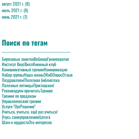
август 2021 г.
(8)
8 постов
июль 2021 г.
(8)
8 постов
июнь 2021 г.
(7)
7 постов
Поиск по тегам
Бирюзовые заметки
Вебинар
Гуманократия
Институт ВкусВилл
Книжный клуб
Коммуникативный тренинг
Коммуникация
Набор группы
Наша жизнь
ОКнО
Опрос
Отзыв
Поздравляем!
Полезная библиотека
Полезные пятницы
Приглашаем!
Рекомендуем прочитать
Тренинг
Тренинг по продажам
Управленческий тренинг
Услуги "ОргРешения"
Учиться, учиться, ещё раз учиться!
Учусь самоуправлению
Цитата
Шаги к мудрости
Это интересно