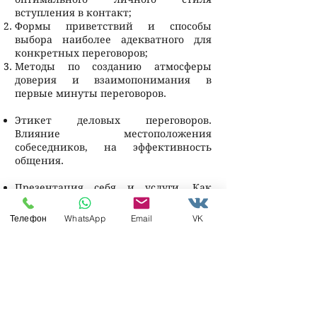
вступления в контакт;
Формы приветствий и способы
выбора наиболее адекватного для
конкретных переговоров;
Методы по созданию атмосферы
доверия и взаимопонимания в
первые минуты переговоров.
Этикет деловых переговоров.
Влияние местоположения
собеседников, на эффективность
общения.
Презентация себя и услуги. Как
представить товар «лицом» каждому
покупателю. Основные виды и
Телефон
WhatsApp
Email
VK
приемы аргументации:
Правила и методы аргументации в
переговорах;
Три вида презентаций;
Освоение технологии перехода от
повествовательной презентации к
вопросной презентации;