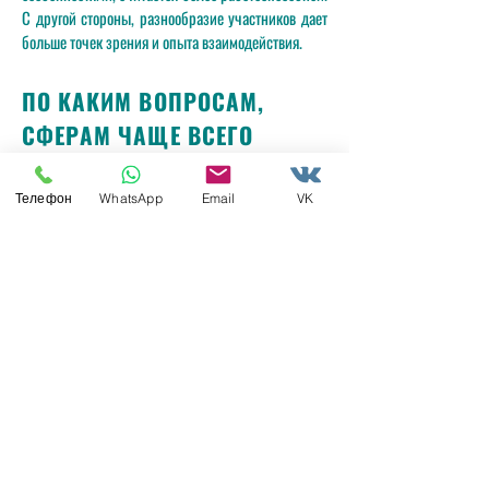
С другой стороны, разнообразие участников дает
больше точек зрения и опыта взаимодействия.
ПО КАКИМ ВОПРОСАМ,
СФЕРАМ ЧАЩЕ ВСЕГО
ПРОВОДЯТСЯ ТРЕНИНГИ?
Телефон
WhatsApp
Email
VK
Как правило, самыми популярными сейчас можно
назвать тренинги продаж, т.к. торговые
представители, менеджеры по продажам
пользуются спросом. Тренинги эффективного
управления для тех, кому необходимо управлять
коллективом. И тренинги по коммуникациям и
деловым переговорам, на них идут для того, чтобы
повысить свой уровень и умение общаться.
Это касается открытых тренингов, т.е. тех, на
которые приходят частные лица в
индивидуальном порядке или от компании,
которая отправляет своего сотрудника поучиться.