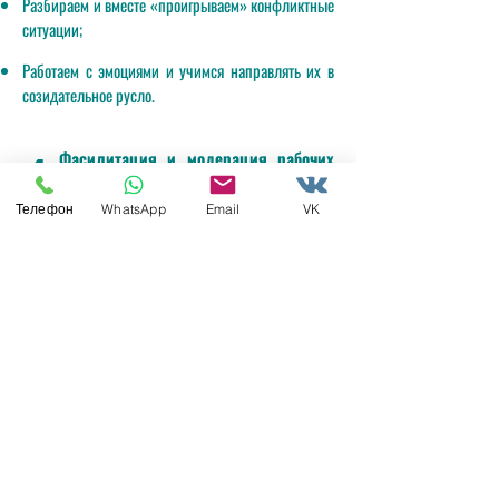
Разбираем и вместе «проигрываем» конфликтные
ситуации;
Работаем с эмоциями и учимся направлять их в
созидательное русло.
Фасилитация и модерация рабочих
4
встреч и совещаний
Телефон
WhatsApp
Email
VK
Встречи между отделами
Помогаем достичь договоренностей через зрелый
диалог участников;
Проектные встречи
Помогаем вместе найти выход из тупиковых
ситуаций в проекте;
Групповой коучинг
Помогаем сделать команду сильнее, раскрывая и
задействуя лучшие стороны каждого участника;
Медиация конфликтов