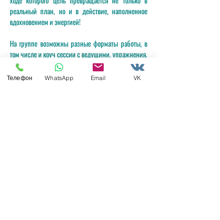
ходе которого цель превращается не только в
реальный план, но и в действие, наполненное
вдохновением и энергией!
На группе возможны разные форматы работы, в
том числе и коуч сессии с ведущими, упражнения,
эксперименты.
Телефон
WhatsApp
Email
VK
ВЕДУЩИЕ ПРОЕКТА
Анна Лавровская
Аккредитованный супервизор МГИ,
сертифицированный гештальт-коуч (GCC1) и
гештальт-терапевт. Владелец компании