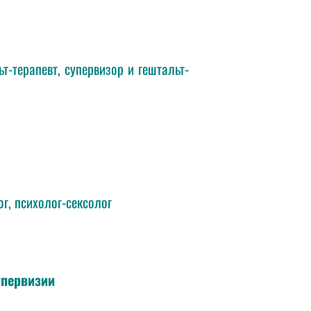
-терапевт, супервизор и гештальт-
г, психолог-сексолог
упервизии