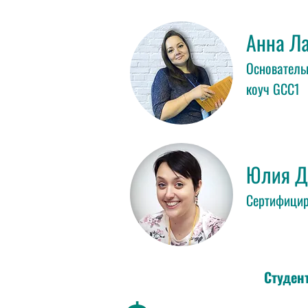
Анна Л
Основатель
коуч GCC1
Юлия Д
Сертифицир
Студен