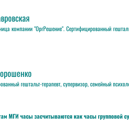
авровская
ница компании "ОргРешение". Сертифицированный гештальт
орошенко
ованный гештальт-терапевт, супервизор, семейный психоло
там МГИ часы засчитываются как часы групповой с