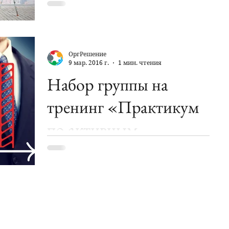
"Практикум по продажам" для
участников из разных регионов
России....
ОргРешение
9 мар. 2016 г.
1 мин. чтения
Набор группы на
тренинг «Практикум
по активным
продажам»
Центр Дизайна Организационных
Решений объявляет о наборе группы
на тренинг «Практикум по активным
продажам», который пройдёт 23-24
апреля...