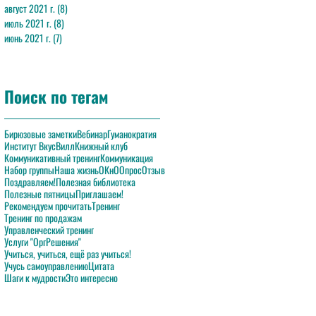
август 2021 г.
(8)
8 постов
июль 2021 г.
(8)
8 постов
июнь 2021 г.
(7)
7 постов
Поиск по тегам
Бирюзовые заметки
Вебинар
Гуманократия
Институт ВкусВилл
Книжный клуб
Коммуникативный тренинг
Коммуникация
Набор группы
Наша жизнь
ОКнО
Опрос
Отзыв
Поздравляем!
Полезная библиотека
Полезные пятницы
Приглашаем!
Рекомендуем прочитать
Тренинг
Тренинг по продажам
Управленческий тренинг
Услуги "ОргРешения"
Учиться, учиться, ещё раз учиться!
Учусь самоуправлению
Цитата
Шаги к мудрости
Это интересно