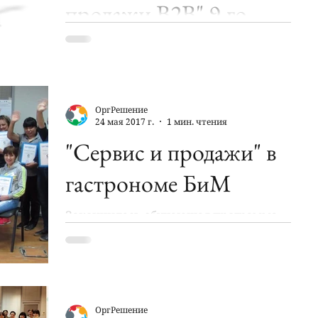
продажи В2В" 9-го
августа!
На тренингах продаж по классике,
рассматривают этапы продаж.
Обычно это: 1. Установление контакта
с клиентом – чтобы с вами начали...
ОргРешение
24 мая 2017 г.
1 мин. чтения
"Сервис и продажи" в
гастрономе БиМ
Закончилась обучающая программа,
посвященная теме сервиса в торговом
зале и эффективным продажам для
продавцов сети гастрономов БиМ.
На...
ОргРешение