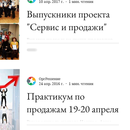
10 апр. 2017 г.
1 мин. чтения
Выпускники проекта
"Сервис и продажи"
Вот уже несколько групп продавцов
закончили своё обучение
качественному сервису и
эффективным продажам. Делимся с
вами позитивными...
ОргРешение
24 апр. 2016 г.
1 мин. чтения
Практикум по
продажам 19-20 апреля
Руководитель нашего Центра, Анна
Лавровская, 19-20 апреля провела