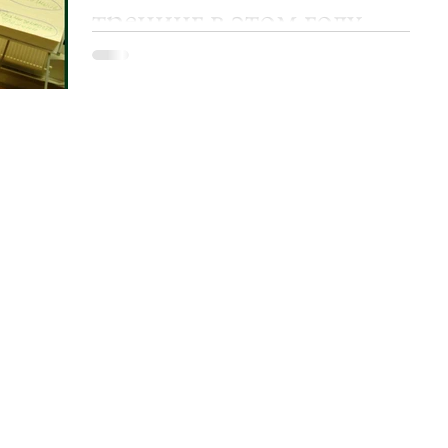
тренинг в этом году
Прошёл первый управленческий
тренинг в этом году. Было поднято
множество интересных тем, одной из
которых стало изучение основных
стилей...