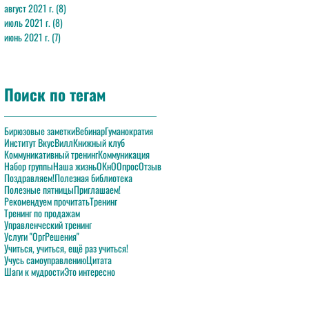
август 2021 г.
(8)
8 постов
июль 2021 г.
(8)
8 постов
июнь 2021 г.
(7)
7 постов
Поиск по тегам
Бирюзовые заметки
Вебинар
Гуманократия
Институт ВкусВилл
Книжный клуб
Коммуникативный тренинг
Коммуникация
Набор группы
Наша жизнь
ОКнО
Опрос
Отзыв
Поздравляем!
Полезная библиотека
Полезные пятницы
Приглашаем!
Рекомендуем прочитать
Тренинг
Тренинг по продажам
Управленческий тренинг
Услуги "ОргРешения"
Учиться, учиться, ещё раз учиться!
Учусь самоуправлению
Цитата
Шаги к мудрости
Это интересно