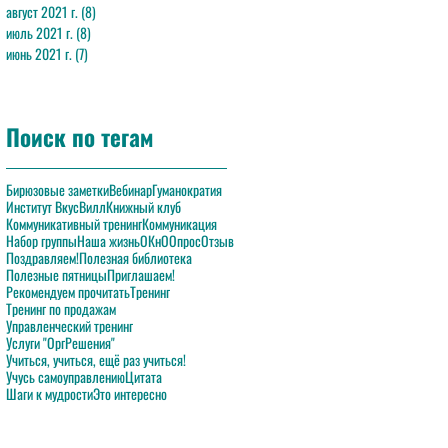
август 2021 г.
(8)
8 постов
июль 2021 г.
(8)
8 постов
июнь 2021 г.
(7)
7 постов
Поиск по тегам
Бирюзовые заметки
Вебинар
Гуманократия
Институт ВкусВилл
Книжный клуб
Коммуникативный тренинг
Коммуникация
Набор группы
Наша жизнь
ОКнО
Опрос
Отзыв
Поздравляем!
Полезная библиотека
Полезные пятницы
Приглашаем!
Рекомендуем прочитать
Тренинг
Тренинг по продажам
Управленческий тренинг
Услуги "ОргРешения"
Учиться, учиться, ещё раз учиться!
Учусь самоуправлению
Цитата
Шаги к мудрости
Это интересно