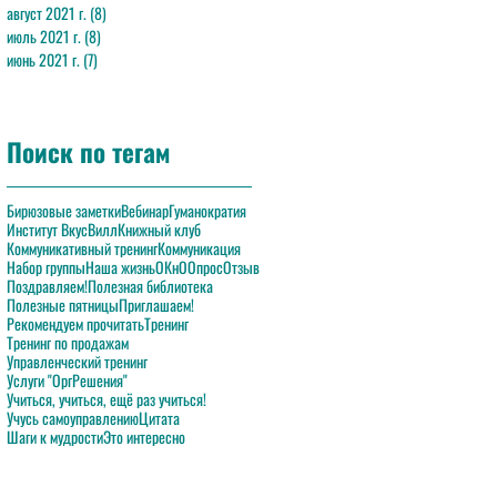
август 2021 г.
(8)
8 постов
июль 2021 г.
(8)
8 постов
июнь 2021 г.
(7)
7 постов
Поиск по тегам
Бирюзовые заметки
Вебинар
Гуманократия
Институт ВкусВилл
Книжный клуб
Коммуникативный тренинг
Коммуникация
Набор группы
Наша жизнь
ОКнО
Опрос
Отзыв
Поздравляем!
Полезная библиотека
Полезные пятницы
Приглашаем!
Рекомендуем прочитать
Тренинг
Тренинг по продажам
Управленческий тренинг
Услуги "ОргРешения"
Учиться, учиться, ещё раз учиться!
Учусь самоуправлению
Цитата
Шаги к мудрости
Это интересно