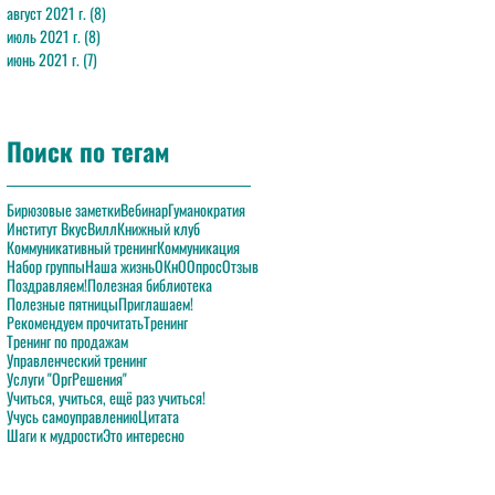
август 2021 г.
(8)
8 постов
июль 2021 г.
(8)
8 постов
июнь 2021 г.
(7)
7 постов
Поиск по тегам
Бирюзовые заметки
Вебинар
Гуманократия
Институт ВкусВилл
Книжный клуб
Коммуникативный тренинг
Коммуникация
Набор группы
Наша жизнь
ОКнО
Опрос
Отзыв
Поздравляем!
Полезная библиотека
Полезные пятницы
Приглашаем!
Рекомендуем прочитать
Тренинг
Тренинг по продажам
Управленческий тренинг
Услуги "ОргРешения"
Учиться, учиться, ещё раз учиться!
Учусь самоуправлению
Цитата
Шаги к мудрости
Это интересно