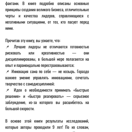
фактами. В книге подробно описаны основные 
принципы создания великого бизнеса, отличительные 
черты и качества лидеров, справляющихся с 
негативными ситуациями, от тех, кто пасует перед 
ними.
Прочитав эту книгу, вы узнаете, что:
📌 Лучшие лидеры не отличаются готовностью 
рисковать или креативностью — они 
дисциплинированы, в большей мере полагаются на 
опыт и параноидально перестраховываются;
📌 Инновация сама по себе — не козырь. Гораздо 
важнее умение управлять инновациями, сочетать 
творчество с самодисциплиной;
📌 Идея о необходимости принимать «быстрые 
решения» и «быстро реагировать» — серьезное 
заблуждение, из-за которого вы расшибетесь на 
большой скорости.
В основе этой книги результаты исследований, 
которые авторы проводили 9 лет! По их словам, 