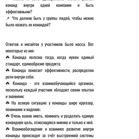
команд внутри одной компании и быть 
эффективными? 
📌 Что должно быть у группы людей, чтобы можно 
было назвать их командой? 
Ответов и инсайтов у участников было масса. Вот 
некоторые из них: 
☘️ Команда полезна тогда, когда нужен единый 
стандарт, единообразие продукта;
☘️ Команда помогает эффективности, распределяя 
роли внутри себя;
☘️ Команда - это взаимообучающийся организм, 
поскольку каждый участник обладает своим опытом 
и знаниями;
☘️ На всякую ситуацию у команды шире кругозор, 
понимание и видение;
☘️ Очень важно иметь, понимать и разделять единую 
командную цель, относящуюся именно и только к ней;
☘️ Взаимообогащение и взаимное развитие внутри 
команды происходит за счёт выстроенной системы 