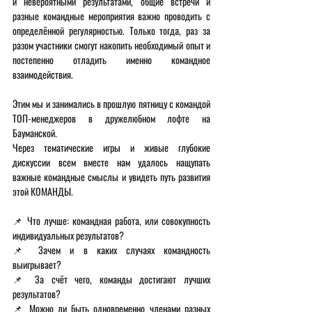
и невероятными результатами, общие встречи и 
разные командные мероприятия важно проводить с 
определённой регулярностью. Только тогда, раз за 
разом участники смогут накопить необходимый опыт и 
постепенно отладить именно командное 
взаимодействия.
Этим мы и занимались в прошлую пятницу с командой 
ТОП-менеджеров в дружелюбном лофте на 
Бауманской. 
Через тематические игры и живые глубокие 
дискуссии всем вместе нам удалось нащупать 
важные командные смыслы и увидеть путь развития 
этой КОМАНДЫ.
📌 Что лучше: командная работа, или совокупность 
индивидуальных результатов? 
📌 Зачем и в каких случаях командность 
выигрывает? 
📌 За счёт чего, команды достигают лучших 
результатов? 
📌 Можно ли быть одновременно членами разных 