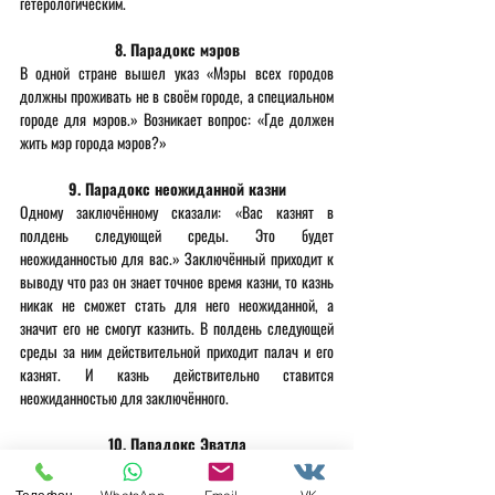
гетерологическим.
8. Парадокс мэров
В одной стране вышел указ «Мэры всех городов 
должны проживать не в своём городе, а специальном 
городе для мэров.» Возникает вопрос: «Где должен 
жить мэр города мэров?»
9. Парадокс неожиданной казни
Одному заключённому сказали: «Вас казнят в 
полдень следующей среды. Это будет 
неожиданностью для вас.» Заключённый приходит к 
выводу что раз он знает точное время казни, то казнь 
никак не сможет стать для него неожиданной, а 
значит его не смогут казнить. В полдень следующей 
среды за ним действительной приходит палач и его 
казнят. И казнь действительно ставится 
неожиданностью для заключённого.
10. Парадокс Эватла
Это древняя логическая задача, суть которой такова: 
«Некий учитель Протагор взял к себе в ученики 