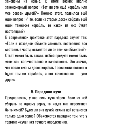
заменены на новые. В итоге возник вполне 
закономерный вопрос: «Тот ли это ещё корабль или 
уже совсем другой?» Помимо этого, появился ещё 
один вопрос: «Что, если из старых досок собрать ещё 
один такой-же корабль, то какой из них будет 
настоящим?»
В современной трактовке этот парадокс звучит так: 
«Если в исходном объекте заменить постепенно все 
составные части, останется ли он тем-же объектом?»
Ответ может быть таким: любой предмет может быть 
«тем-же» количественно и качественно. Это значит, 
что после смены досок корабль Тесея количественно 
будет тем-же кораблём, а вот качественно — уже 
другим.
5. Парадокс кучи
Предположим, у нас есть куча зёрен. Если из неё 
убирать по одному зерну, то когда она перестанет 
быть кучей? Будет ли она кучей, если в ней останется 
только одно зерно? Объясняется парадокс тем, что у 
термина «куча» нет точного определения.