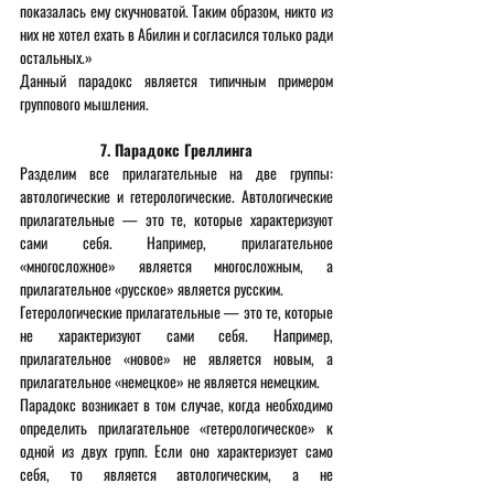
показалась ему скучноватой. Таким образом, никто из 
них не хотел ехать в Абилин и согласился только ради 
остальных.»
Данный парадокс является типичным примером 
группового мышления.
7. Парадокс Греллинга
Разделим все прилагательные на две группы: 
автологические и гетерологические. Автологические 
прилагательные — это те, которые характеризуют 
сами себя. Например, прилагательное 
«многосложное» является многосложным, а 
прилагательное «русское» является русским.
Гетерологические прилагательные — это те, которые 
не характеризуют сами себя. Например, 
прилагательное «новое» не является новым, а 
прилагательное «немецкое» не является немецким.
Парадокс возникает в том случае, когда необходимо 
определить прилагательное «гетерологическое» к 
одной из двух групп. Если оно характеризует само 
себя, то является автологическим, а не 