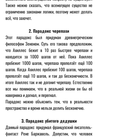
Также можно сказать, что всемогущее существо не 
ограниченно законами логики, поэтому может делать 
всё, что захочет.
2. Парадокс черепахи
Этот парадокс был придуман древнегреческим 
философом Зеноном. Суть его такова: предположим, 
что Ахиллес бежит в 10 раз быстрее черепахи и 
находится за 1000 шагов от неё. Пока Ахиллес 
пробежит 1000 шагов, черепаха проползёт ещё 100 
шагов. Когда Ахиллес пробежит 100 шагов, черепаха 
проползёт ещё 10 шагов, и так до бесконечности. В 
итоге Ахиллес так и не догонит черепаху. Естественно 
все мы понимаем, что в реальной жизни он бы её 
наверняка и догнал, и перегнал.
Парадокс можно объяснить тем, что в реальности 
пространство и время нельзя делить бесконечно.
3. Парадокс убитого дедушки
Данный парадокс придумал французский писателеь-
фантаст Рене Баржавель. Допустим, что человек 