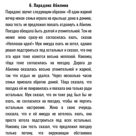
6. Парадокс Абилина
Парадокс звучит следующим образом: «В один жаркий 
вечер некая семья играла на крыльце дома в домино, 
пока тесть не предложил поехать отдохнуть в Абилин. 
Поездка обещала быть долгой и утомительной. Тем не 
менее жена сразу-же согласилась ехать, сказав 
«Неплохая идея!» Муж никуда ехать не хотел, однако 
решил подстроиться под остальных и сказал, что ему 
эта идея тоже кажется весьма неплохой. Наконец 
тёща тоже согласилась на поездку. Дорога до 
Абилина оказалась весьма утомительной и жаркой, 
так что отдых не удался. Через несколько часов 
семья приехала обратно домой. Тёща сказала, что 
поездка ей не понравилась и поехала она только ради 
остальных. Муж сказал, что он тоже рад был бы не 
ехать, но согласился на поездку, чтобы не портить 
остальным настроение. Жена в свою очередь 
сказала, что и ей никуда не хотелось ехать, она 
просто хотела подстроиться под всех остальных. 
Наконец сам тесть сказал, что предложил поездку 
только потому, что окружающая обстановка 