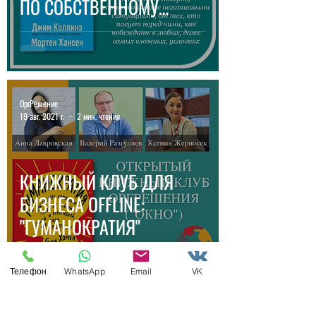
ПО СОБСТВЕННОМУ
ВЫБОРУ
ОргРешение
19 авг. 2021 г.
2 мин. чтения
КНИЖНЫЙ КЛУБ ДЛЯ
БИЗНЕСА OFFLINE:
"ГУМАНОКРАТИЯ"
Телефон
WhatsApp
Email
VK